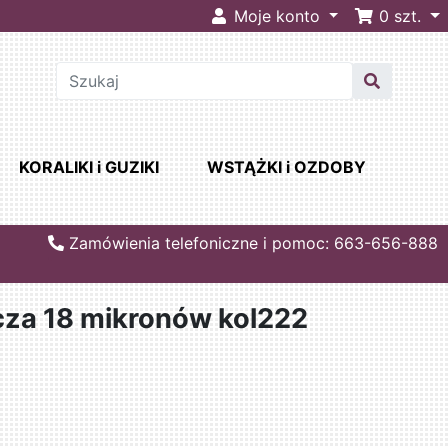
Moje konto
0
szt.
KORALIKI i GUZIKI
WSTĄŻKI i OZDOBY
Zamówienia telefoniczne i pomoc: 663-656-888
za 18 mikronów kol222