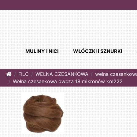
MULINY i NICI
WŁÓCZKI i SZNURKI
Home
FILC
WEŁNA CZESANKOWA
wełna czesankow
Wełna czesankowa owcza 18 mikronów kol222