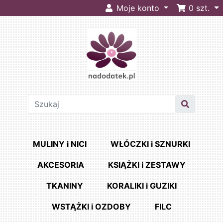
Moje konto
0
szt.
MULINY i NICI
WŁÓCZKI i SZNURKI
AKCESORIA
KSIĄŻKI i ZESTAWY
TKANINY
KORALIKI i GUZIKI
WSTĄŻKI i OZDOBY
FILC