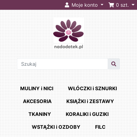
Moje konto
0
szt.
MULINY i NICI
WŁÓCZKI i SZNURKI
AKCESORIA
KSIĄŻKI i ZESTAWY
TKANINY
KORALIKI i GUZIKI
WSTĄŻKI i OZDOBY
FILC