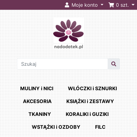
Moje konto
0
szt.
MULINY i NICI
WŁÓCZKI i SZNURKI
AKCESORIA
KSIĄŻKI i ZESTAWY
TKANINY
KORALIKI i GUZIKI
WSTĄŻKI i OZDOBY
FILC