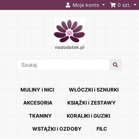
Moje konto
0
szt.
MULINY i NICI
WŁÓCZKI i SZNURKI
AKCESORIA
KSIĄŻKI i ZESTAWY
TKANINY
KORALIKI i GUZIKI
WSTĄŻKI i OZDOBY
FILC