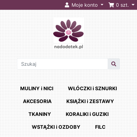
Moje konto
0
szt.
MULINY i NICI
WŁÓCZKI i SZNURKI
AKCESORIA
KSIĄŻKI i ZESTAWY
TKANINY
KORALIKI i GUZIKI
WSTĄŻKI i OZDOBY
FILC