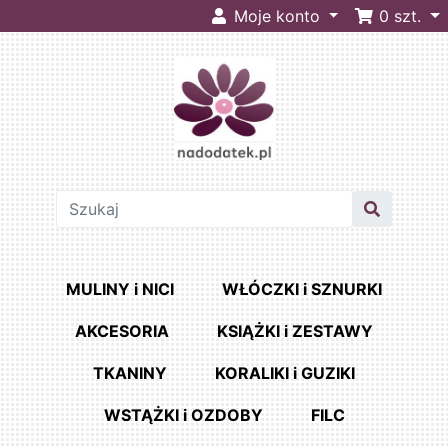
Moje konto
0
szt.
MULINY i NICI
WŁÓCZKI i SZNURKI
AKCESORIA
KSIĄŻKI i ZESTAWY
TKANINY
KORALIKI i GUZIKI
WSTĄŻKI i OZDOBY
FILC