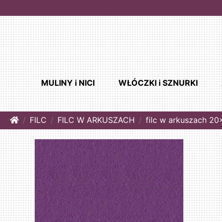
MULINY i NICI
WŁÓCZKI i SZNURKI
Home
FILC
FILC W ARKUSZACH
filc w arkuszach 2