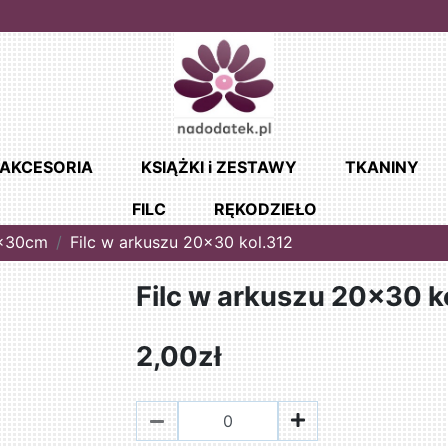
AKCESORIA
KSIĄŻKI i ZESTAWY
TKANINY
FILC
RĘKODZIEŁO
0x30cm
Filc w arkuszu 20x30 kol.312
Filc w arkuszu 20x30 k
2,00zł