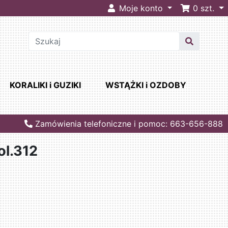
Moje konto
0
szt.
KORALIKI i GUZIKI
WSTĄŻKI i OZDOBY
Zamówienia telefoniczne i pomoc: 663-656-888
ol.312