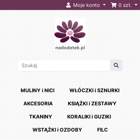
Moje konto
0
szt.
MULINY i NICI
WŁÓCZKI i SZNURKI
AKCESORIA
KSIĄŻKI i ZESTAWY
TKANINY
KORALIKI i GUZIKI
WSTĄŻKI i OZDOBY
FILC