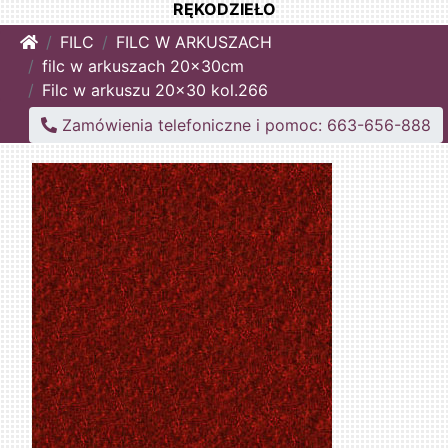
RĘKODZIEŁO
Home
FILC
FILC W ARKUSZACH
filc w arkuszach 20x30cm
Filc w arkuszu 20x30 kol.266
Zamówienia telefoniczne i pomoc: 663-656-888