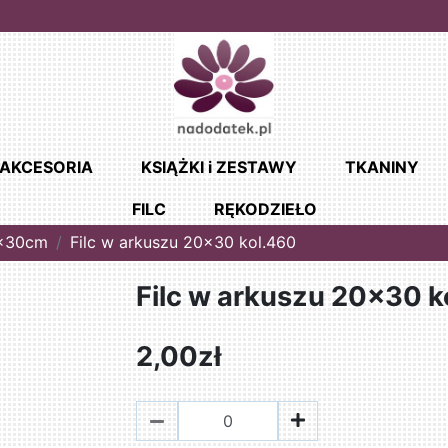
AKCESORIA
KSIĄŻKI i ZESTAWY
TKANINY
FILC
RĘKODZIEŁO
0x30cm
Filc w arkuszu 20x30 kol.460
Filc w arkuszu 20x30 k
2,00zł