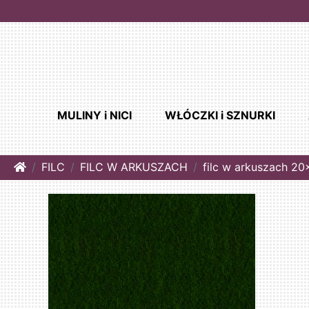
MULINY i NICI
WŁÓCZKI i SZNURKI
Home
FILC
FILC W ARKUSZACH
filc w arkuszach 2