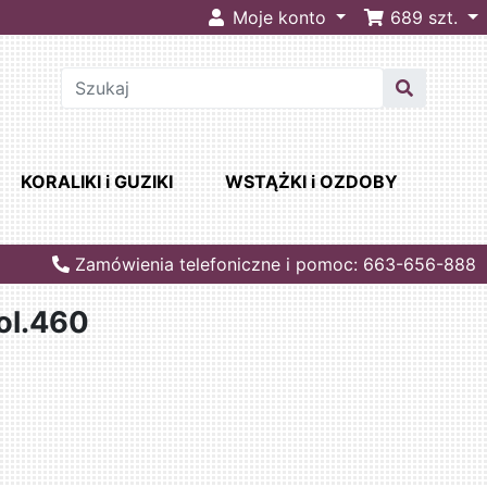
Moje konto
689
szt.
KORALIKI i GUZIKI
WSTĄŻKI i OZDOBY
Zamówienia telefoniczne i pomoc: 663-656-888
ol.460