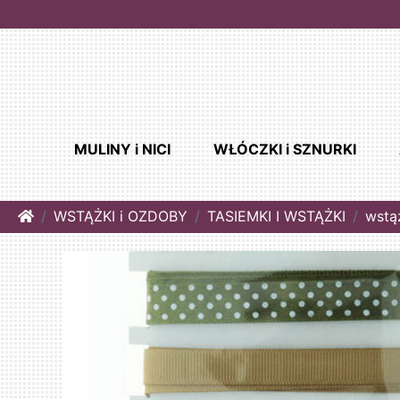
MULINY i NICI
WŁÓCZKI i SZNURKI
Home
WSTĄŻKI i OZDOBY
TASIEMKI I WSTĄŻKI
wstą