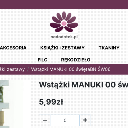
AKCESORIA
KSIĄŻKI i ZESTAWY
TKANINY
FILC
RĘKODZIEŁO
żki zestawy
Wstążki MANUKI 00 świętaBN ŚW06
Wstążki MANUKI 00 ś
5,99zł