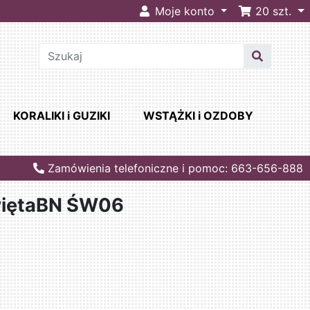
Moje konto
20
szt.
KORALIKI i GUZIKI
WSTĄŻKI i OZDOBY
Zamówienia telefoniczne i pomoc: 663-656-888
więtaBN ŚW06