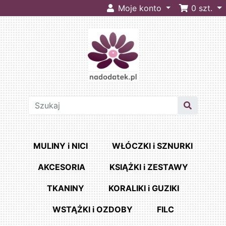
Moje konto
0
szt.
MULINY i NICI
WŁÓCZKI i SZNURKI
AKCESORIA
KSIĄŻKI i ZESTAWY
TKANINY
KORALIKI i GUZIKI
WSTĄŻKI i OZDOBY
FILC