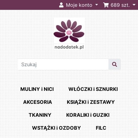
Moje konto
689
szt.
MULINY i NICI
WŁÓCZKI i SZNURKI
AKCESORIA
KSIĄŻKI i ZESTAWY
TKANINY
KORALIKI i GUZIKI
WSTĄŻKI i OZDOBY
FILC