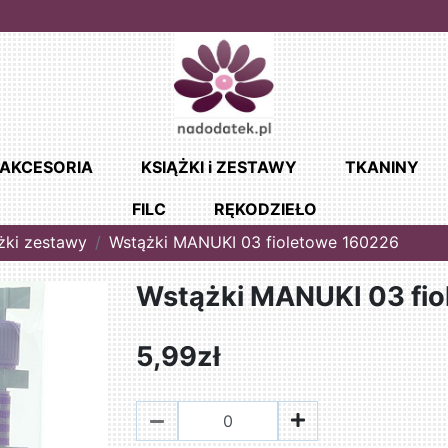
AKCESORIA
KSIĄŻKI i ZESTAWY
TKANINY
FILC
RĘKODZIEŁO
żki zestawy
Wstążki MANUKI 03 fioletowe 160226
Wstążki MANUKI 03 fi
5,99zł