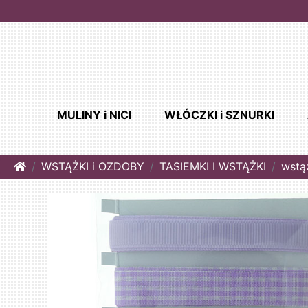
MULINY i NICI
WŁÓCZKI i SZNURKI
Home
WSTĄŻKI i OZDOBY
TASIEMKI I WSTĄŻKI
wstą