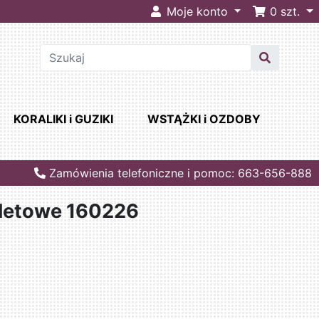
Moje konto
0
szt.
KORALIKI i GUZIKI
WSTĄŻKI i OZDOBY
Zamówienia telefoniczne i pomoc: 663-656-888
oletowe 160226