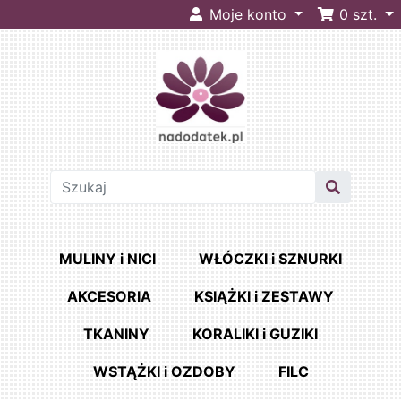
Moje konto
0
szt.
MULINY i NICI
WŁÓCZKI i SZNURKI
AKCESORIA
KSIĄŻKI i ZESTAWY
TKANINY
KORALIKI i GUZIKI
WSTĄŻKI i OZDOBY
FILC