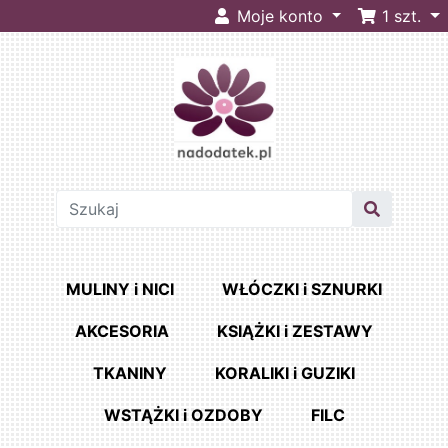
Moje konto
1
szt.
MULINY i NICI
WŁÓCZKI i SZNURKI
AKCESORIA
KSIĄŻKI i ZESTAWY
TKANINY
KORALIKI i GUZIKI
WSTĄŻKI i OZDOBY
FILC