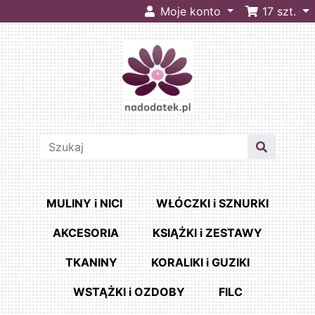
Moje konto
17
szt.
MULINY i NICI
WŁÓCZKI i SZNURKI
AKCESORIA
KSIĄŻKI i ZESTAWY
TKANINY
KORALIKI i GUZIKI
WSTĄŻKI i OZDOBY
FILC