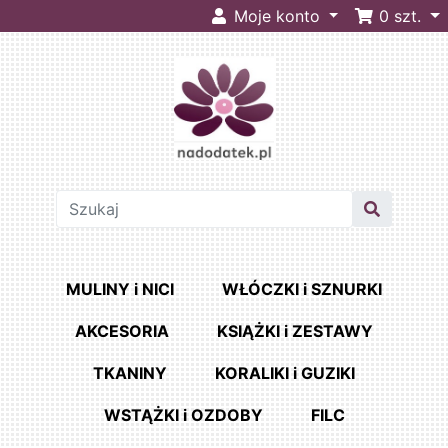
Moje konto
0
szt.
MULINY i NICI
WŁÓCZKI i SZNURKI
AKCESORIA
KSIĄŻKI i ZESTAWY
TKANINY
KORALIKI i GUZIKI
WSTĄŻKI i OZDOBY
FILC