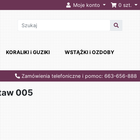
Moje konto
0
szt.
KORALIKI i GUZIKI
WSTĄŻKI i OZDOBY
Zamówienia telefoniczne i pomoc: 663-656-888
staw 005