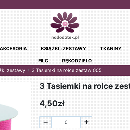
AKCESORIA
KSIĄŻKI i ZESTAWY
TKANINY
FILC
RĘKODZIEŁO
żki zestawy
3 Tasiemki na rolce zestaw 005
3 Tasiemki na rolce ze
4,50zł