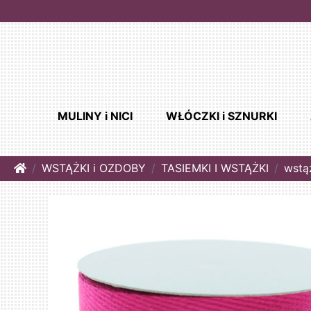
MULINY i NICI
WŁÓCZKI i SZNURKI
Home
WSTĄŻKI i OZDOBY
TASIEMKI I WSTĄŻKI
wstą