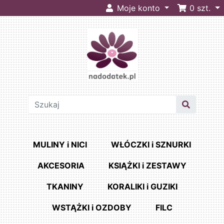
Moje konto
0
szt.
MULINY i NICI
WŁÓCZKI i SZNURKI
AKCESORIA
KSIĄŻKI i ZESTAWY
TKANINY
KORALIKI i GUZIKI
WSTĄŻKI i OZDOBY
FILC