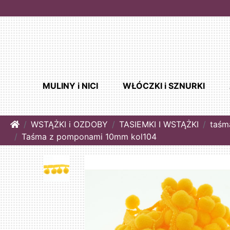
MULINY i NICI
WŁÓCZKI i SZNURKI
Home
WSTĄŻKI i OZDOBY
TASIEMKI I WSTĄŻKI
taśm
Taśma z pomponami 10mm kol104