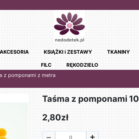
AKCESORIA
KSIĄŻKI i ZESTAWY
TKANINY
FILC
RĘKODZIEŁO
a z pomponami z metra
Taśma z pomponami 1
2,80zł