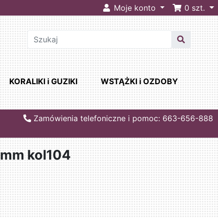
Moje konto
0
szt.
KORALIKI i GUZIKI
WSTĄŻKI i OZDOBY
Zamówienia telefoniczne i pomoc: 663-656-888
0mm kol104