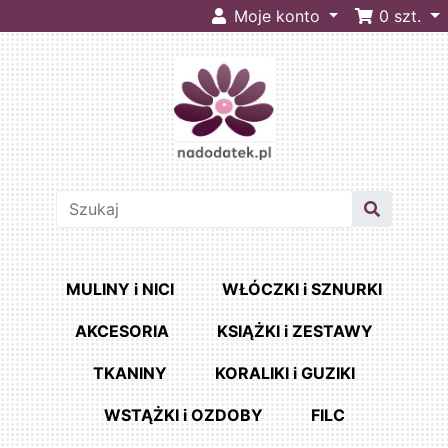
Moje konto
0
szt.
MULINY i NICI
WŁÓCZKI i SZNURKI
AKCESORIA
KSIĄŻKI i ZESTAWY
TKANINY
KORALIKI i GUZIKI
WSTĄŻKI i OZDOBY
FILC