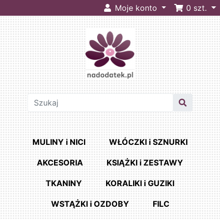
Moje konto
0
szt.
MULINY i NICI
WŁÓCZKI i SZNURKI
AKCESORIA
KSIĄŻKI i ZESTAWY
TKANINY
KORALIKI i GUZIKI
WSTĄŻKI i OZDOBY
FILC