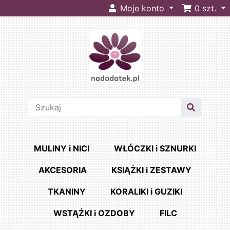
Moje konto
0
szt.
MULINY i NICI
WŁÓCZKI i SZNURKI
AKCESORIA
KSIĄŻKI i ZESTAWY
TKANINY
KORALIKI i GUZIKI
WSTĄŻKI i OZDOBY
FILC