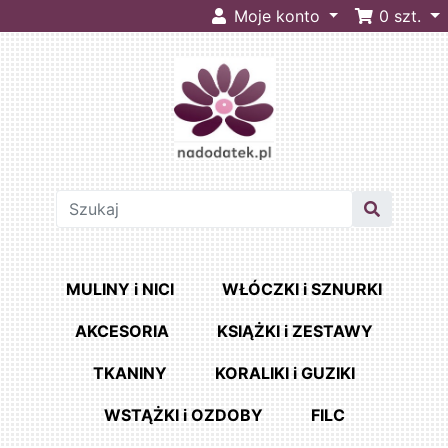
Moje konto
0
szt.
MULINY i NICI
WŁÓCZKI i SZNURKI
AKCESORIA
KSIĄŻKI i ZESTAWY
TKANINY
KORALIKI i GUZIKI
WSTĄŻKI i OZDOBY
FILC