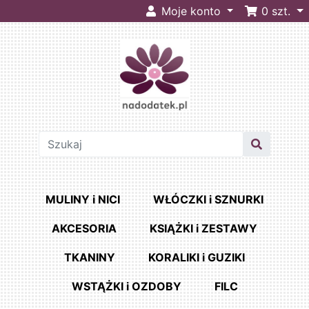
Moje konto
0
szt.
MULINY i NICI
WŁÓCZKI i SZNURKI
AKCESORIA
KSIĄŻKI i ZESTAWY
TKANINY
KORALIKI i GUZIKI
WSTĄŻKI i OZDOBY
FILC