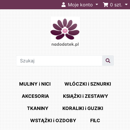
Moje konto
0
szt.
MULINY i NICI
WŁÓCZKI i SZNURKI
AKCESORIA
KSIĄŻKI i ZESTAWY
TKANINY
KORALIKI i GUZIKI
WSTĄŻKI i OZDOBY
FILC