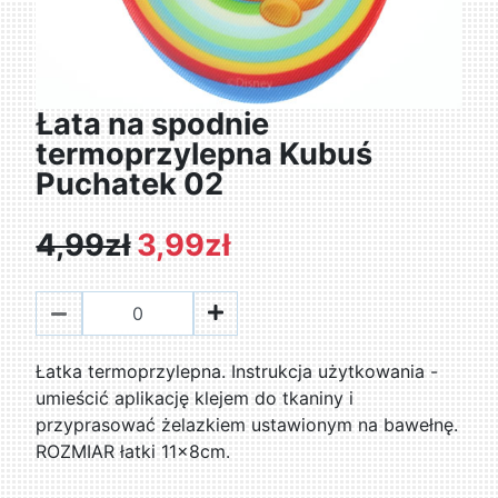
Łata na spodnie
termoprzylepna Kubuś
Puchatek 02
4,99zł
3,99zł
Łatka termoprzylepna. Instrukcja użytkowania -
umieścić aplikację klejem do tkaniny i
przyprasować żelazkiem ustawionym na bawełnę.
ROZMIAR łatki 11x8cm.