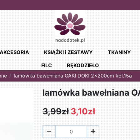
AKCESORIA
KSIĄŻKI i ZESTAWY
TKANINY
FILC
RĘKODZIEŁO
bne
lamówka bawełniana OAKI DOKI 2x200cm kol.15a
lamówka bawełniana O
3,99zł
3,10zł