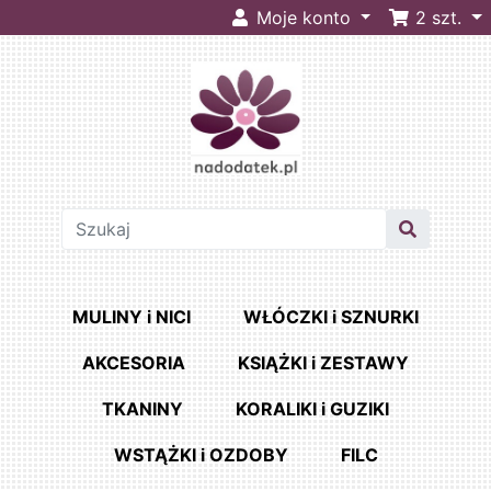
Moje konto
2
szt.
MULINY i NICI
WŁÓCZKI i SZNURKI
AKCESORIA
KSIĄŻKI i ZESTAWY
TKANINY
KORALIKI i GUZIKI
WSTĄŻKI i OZDOBY
FILC