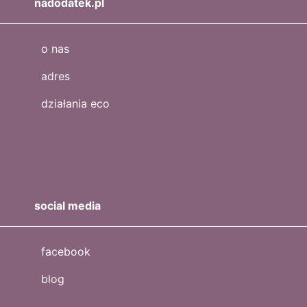
nadodatek.pl
o nas
adres
działania eco
social media
facebook
blog