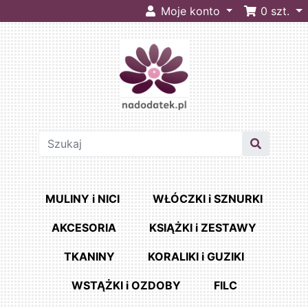
Moje konto
0
szt.
MULINY i NICI
WŁÓCZKI i SZNURKI
AKCESORIA
KSIĄŻKI i ZESTAWY
TKANINY
KORALIKI i GUZIKI
WSTĄŻKI i OZDOBY
FILC