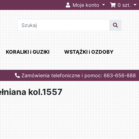
Moje konto
0
szt.
KORALIKI i GUZIKI
WSTĄŻKI i OZDOBY
Zamówienia telefoniczne i pomoc: 663-656-888
łniana kol.1557