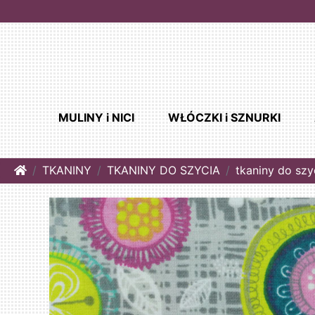
MULINY i NICI
WŁÓCZKI i SZNURKI
Home
TKANINY
TKANINY DO SZYCIA
tkaniny do szy