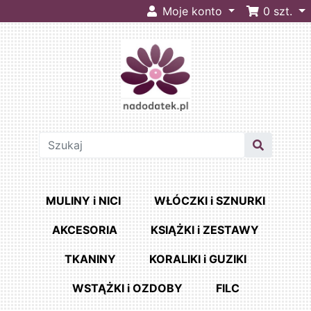
Moje konto
0
szt.
MULINY i NICI
WŁÓCZKI i SZNURKI
AKCESORIA
KSIĄŻKI i ZESTAWY
TKANINY
KORALIKI i GUZIKI
WSTĄŻKI i OZDOBY
FILC