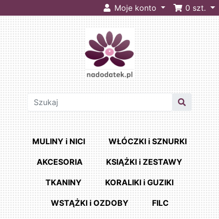
Moje konto
0
szt.
MULINY i NICI
WŁÓCZKI i SZNURKI
AKCESORIA
KSIĄŻKI i ZESTAWY
TKANINY
KORALIKI i GUZIKI
WSTĄŻKI i OZDOBY
FILC