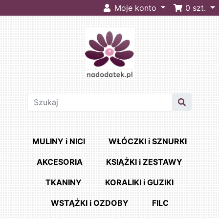
Moje konto
0
szt.
MULINY i NICI
WŁÓCZKI i SZNURKI
AKCESORIA
KSIĄŻKI i ZESTAWY
TKANINY
KORALIKI i GUZIKI
WSTĄŻKI i OZDOBY
FILC