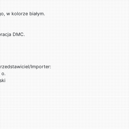
, w kolorze białym.
eracja DMC.
zedstawiciel/Importer:
 o.
ski