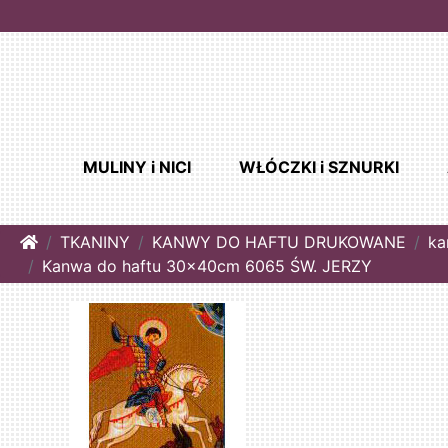
MULINY i NICI
WŁÓCZKI i SZNURKI
Home
TKANINY
KANWY DO HAFTU DRUKOWANE
ka
Kanwa do haftu 30x40cm 6065 ŚW. JERZY