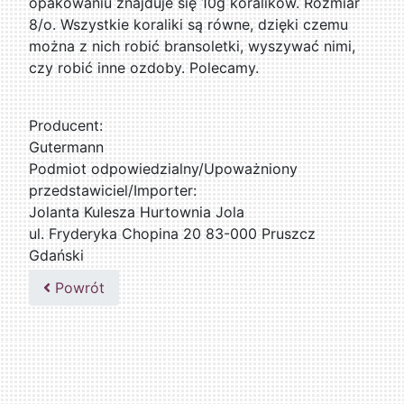
opakowaniu znajduje się 10g koralików. Rozmiar
8/o. Wszystkie koraliki są równe, dzięki czemu
można z nich robić bransoletki, wyszywać nimi,
czy robić inne ozdoby. Polecamy.
Producent:
Gutermann
Podmiot odpowiedzialny/Upoważniony
przedstawiciel/Importer:
Jolanta Kulesza Hurtownia Jola
ul. Fryderyka Chopina 20 83-000 Pruszcz
Gdański
502047435
Powrót