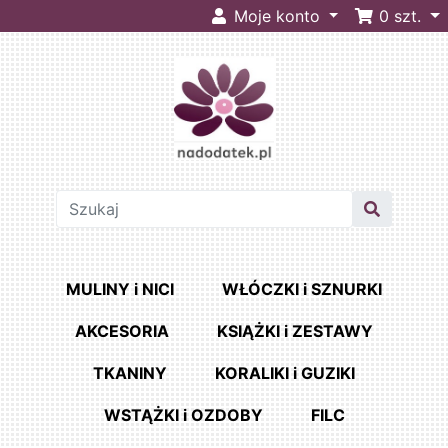
Moje konto
0
szt.
MULINY i NICI
WŁÓCZKI i SZNURKI
AKCESORIA
KSIĄŻKI i ZESTAWY
TKANINY
KORALIKI i GUZIKI
WSTĄŻKI i OZDOBY
FILC