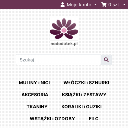
Moje konto
0
szt.
MULINY i NICI
WŁÓCZKI i SZNURKI
AKCESORIA
KSIĄŻKI i ZESTAWY
TKANINY
KORALIKI i GUZIKI
WSTĄŻKI i OZDOBY
FILC