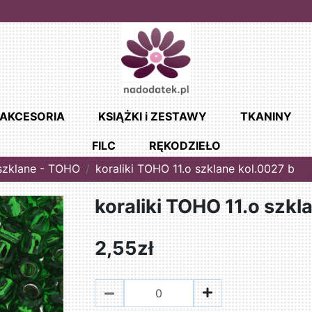
AKCESORIA
KSIĄŻKI i ZESTAWY
TKANINY
FILC
RĘKODZIEŁO
 szklane - TOHO
koraliki TOHO 11.o szklane kol.0027 b
koraliki TOHO 11.o szkl
2,55zł