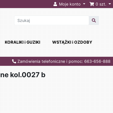
Moje konto
0
szt.
KORALIKI i GUZIKI
WSTĄŻKI i OZDOBY
Zamówienia telefoniczne i pomoc: 663-656-888
ane kol.0027 b