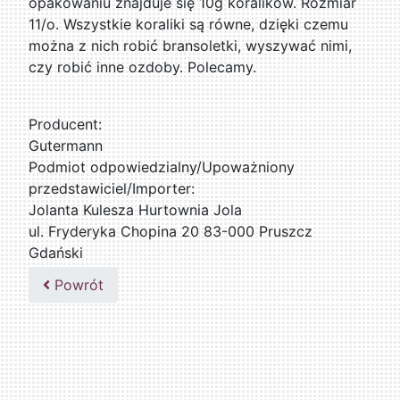
opakowaniu znajduje się 10g koralików. Rozmiar
11/o. Wszystkie koraliki są równe, dzięki czemu
można z nich robić bransoletki, wyszywać nimi,
czy robić inne ozdoby. Polecamy.
Producent:
Gutermann
Podmiot odpowiedzialny/Upoważniony
przedstawiciel/Importer:
Jolanta Kulesza Hurtownia Jola
ul. Fryderyka Chopina 20 83-000 Pruszcz
Gdański
502047435
Powrót