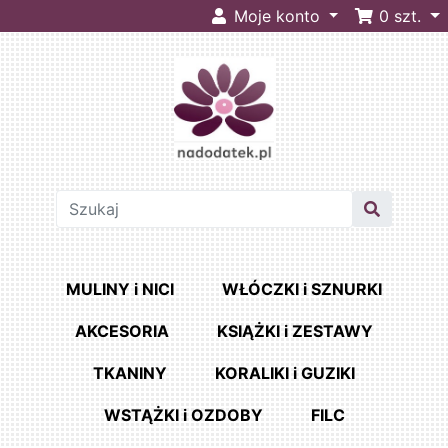
Moje konto
0
szt.
MULINY i NICI
WŁÓCZKI i SZNURKI
AKCESORIA
KSIĄŻKI i ZESTAWY
TKANINY
KORALIKI i GUZIKI
WSTĄŻKI i OZDOBY
FILC