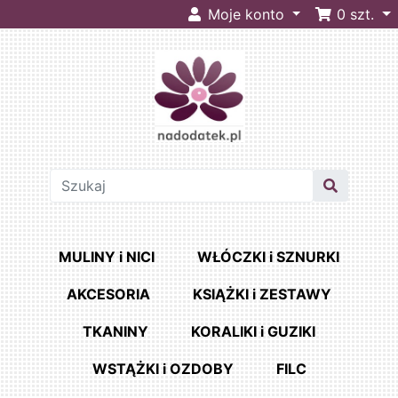
Moje konto
0
szt.
MULINY i NICI
WŁÓCZKI i SZNURKI
AKCESORIA
KSIĄŻKI i ZESTAWY
TKANINY
KORALIKI i GUZIKI
WSTĄŻKI i OZDOBY
FILC