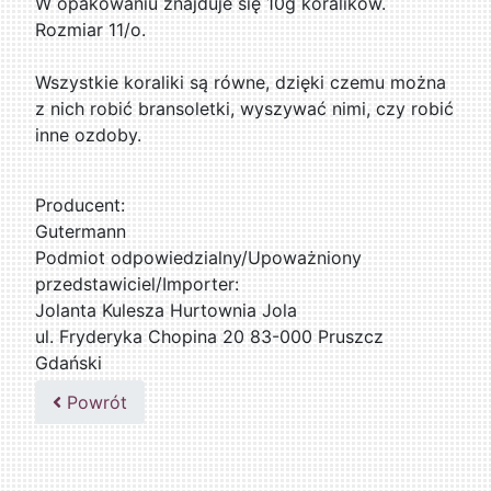
W opakowaniu znajduje się 10g koralików.
Rozmiar 11/o.
Wszystkie koraliki są równe, dzięki czemu można
z nich robić bransoletki, wyszywać nimi, czy robić
inne ozdoby.
Producent:
Gutermann
Podmiot odpowiedzialny/Upoważniony
przedstawiciel/Importer:
Jolanta Kulesza Hurtownia Jola
ul. Fryderyka Chopina 20 83-000 Pruszcz
Gdański
502047435
Powrót