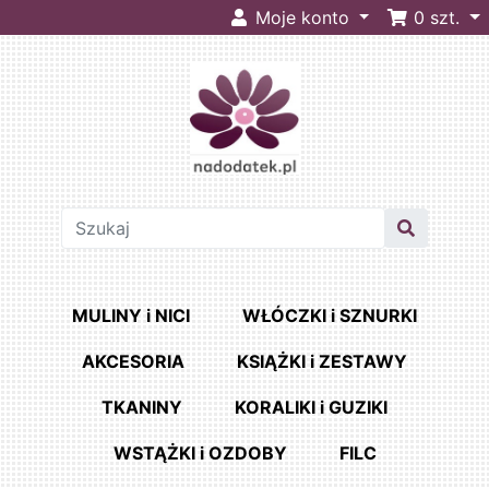
Moje konto
0
szt.
MULINY i NICI
WŁÓCZKI i SZNURKI
AKCESORIA
KSIĄŻKI i ZESTAWY
TKANINY
KORALIKI i GUZIKI
WSTĄŻKI i OZDOBY
FILC