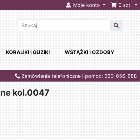
Moje konto
0
szt.
KORALIKI i GUZIKI
WSTĄŻKI i OZDOBY
Zamówienia telefoniczne i pomoc: 663-656-888
ane kol.0047