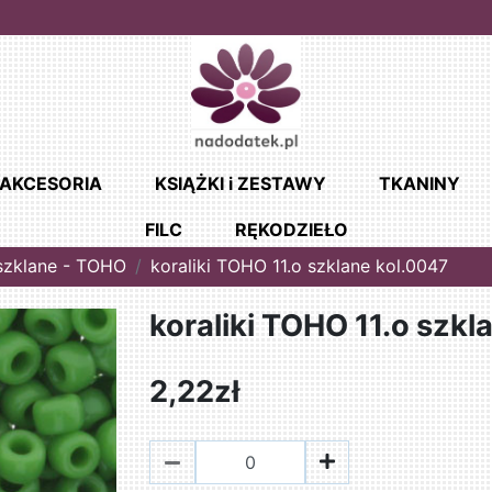
AKCESORIA
KSIĄŻKI i ZESTAWY
TKANINY
FILC
RĘKODZIEŁO
 szklane - TOHO
koraliki TOHO 11.o szklane kol.0047
koraliki TOHO 11.o szkl
2,22zł