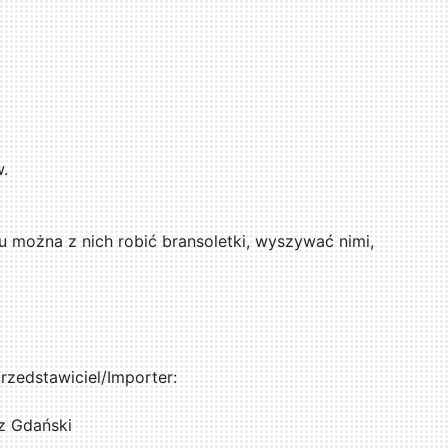
w.
u można z nich robić bransoletki, wyszywać nimi,
zedstawiciel/Importer:
z Gdański