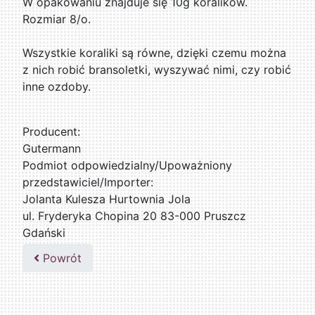
W opakowaniu znajduje się 10g koralików.
Rozmiar 8/o.
Wszystkie koraliki są równe, dzięki czemu można
z nich robić bransoletki, wyszywać nimi, czy robić
inne ozdoby.
Producent:
Gutermann
Podmiot odpowiedzialny/Upoważniony
przedstawiciel/Importer:
Jolanta Kulesza Hurtownia Jola
ul. Fryderyka Chopina 20 83-000 Pruszcz
Gdański
502047435
Powrót