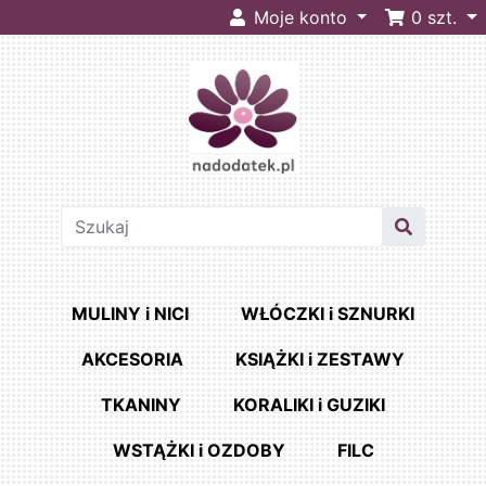
Moje konto
0
szt.
MULINY i NICI
WŁÓCZKI i SZNURKI
AKCESORIA
KSIĄŻKI i ZESTAWY
TKANINY
KORALIKI i GUZIKI
WSTĄŻKI i OZDOBY
FILC