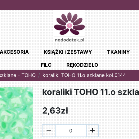
AKCESORIA
KSIĄŻKI i ZESTAWY
TKANINY
FILC
RĘKODZIEŁO
 szklane - TOHO
koraliki TOHO 11.o szklane kol.0144
koraliki TOHO 11.o szkl
2,63zł