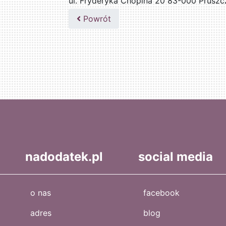
ul. Fryderyka Chopina 20 83-000 Pruszc
502047435
Powrót
nadodatek.pl
social media
o nas
facebook
adres
blog