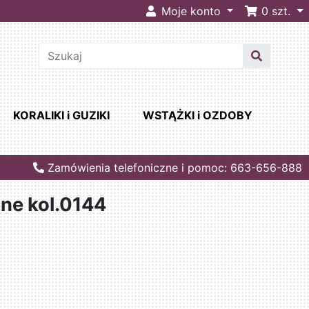
Moje konto
0
szt.
KORALIKI i GUZIKI
WSTĄŻKI i OZDOBY
Zamówienia telefoniczne i pomoc: 663-656-888
ane kol.0144