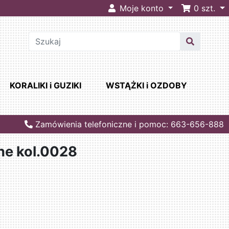
Moje konto
0
szt.
KORALIKI i GUZIKI
WSTĄŻKI i OZDOBY
Zamówienia telefoniczne i pomoc: 663-656-888
ane kol.0028