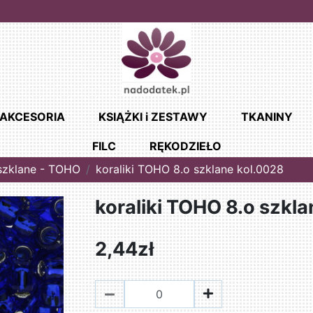
AKCESORIA
KSIĄŻKI i ZESTAWY
TKANINY
FILC
RĘKODZIEŁO
 szklane - TOHO
koraliki TOHO 8.o szklane kol.0028
koraliki TOHO 8.o szkl
2,44zł