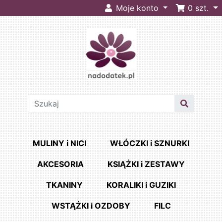
Moje konto
0
szt.
MULINY i NICI
WŁÓCZKI i SZNURKI
AKCESORIA
KSIĄŻKI i ZESTAWY
TKANINY
KORALIKI i GUZIKI
WSTĄŻKI i OZDOBY
FILC