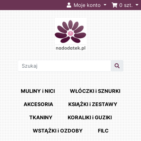
Moje konto
0
szt.
MULINY i NICI
WŁÓCZKI i SZNURKI
AKCESORIA
KSIĄŻKI i ZESTAWY
TKANINY
KORALIKI i GUZIKI
WSTĄŻKI i OZDOBY
FILC