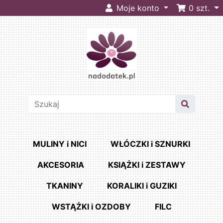
Moje konto
0
szt.
MULINY i NICI
WŁÓCZKI i SZNURKI
AKCESORIA
KSIĄŻKI i ZESTAWY
TKANINY
KORALIKI i GUZIKI
WSTĄŻKI i OZDOBY
FILC