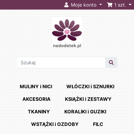
Moje konto
1
szt.
MULINY i NICI
WŁÓCZKI i SZNURKI
AKCESORIA
KSIĄŻKI i ZESTAWY
TKANINY
KORALIKI i GUZIKI
WSTĄŻKI i OZDOBY
FILC